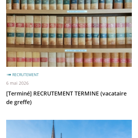
TERMINE
(vacataire
de
greffe)
RECRUTEMENT
6 mai 2026
[Terminé] RECRUTEMENT TERMINE (vacataire
de greffe)
[Terminé]
Recrutement