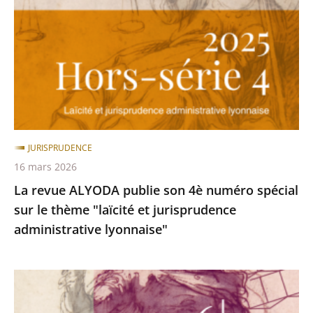
publie
son
4è
numéro
spécial
sur
le
thème
JURISPRUDENCE
"laïcité
16 mars 2026
et
La revue ALYODA publie son 4è numéro spécial
jurisprudence
sur le thème "laïcité et jurisprudence
administrative
administrative lyonnaise"
lyonnaise"
Nouvelle
parution