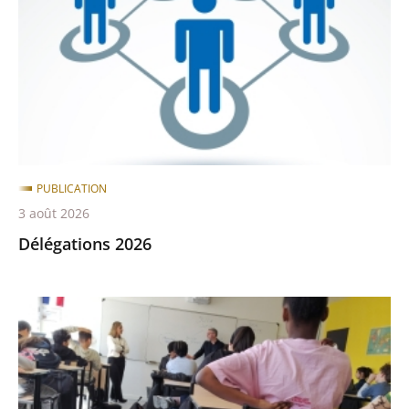
après
avant
PUBLICATION
3 août 2026
Délégations 2026
Le
tribunal
administratif
de