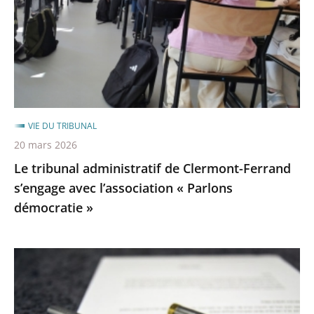
Clermont-
Ferrand
s’engage
avec
l’association
«
Parlons
VIE DU TRIBUNAL
démocratie
20 mars 2026
»
Le tribunal administratif de Clermont-Ferrand
s’engage avec l’association « Parlons
démocratie »
Signature
de
la