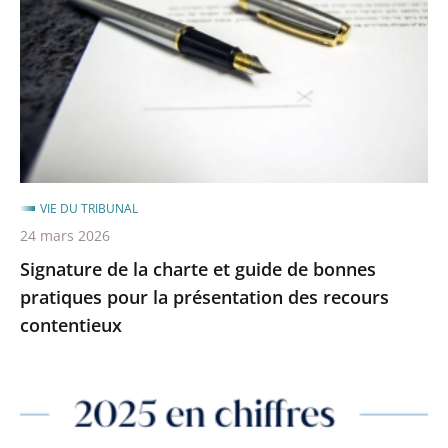
charte
et
guide
de
bonnes
pratiques
pour
la
VIE DU TRIBUNAL
présentation
24 mars 2026
des
Signature de la charte et guide de bonnes
recours
pratiques pour la présentation des recours
contentieux
contentieux
Bilan
annuel