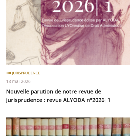
de
notre
revue
de
jurisprudence
:
revue
ALYODA
n°2026|1
JURISPRUDENCE
18 mai 2026
Nouvelle parution de notre revue de
jurisprudence : revue ALYODA n°2026|1
[Terminé]
Recrutement