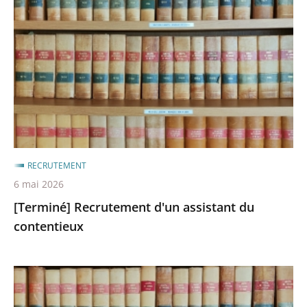
d'un
assistant
du
contentieux
RECRUTEMENT
6 mai 2026
[Terminé] Recrutement d'un assistant du
contentieux
[Terminé]
RECRUTEMENT