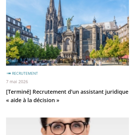
d'un
assistant
juridique
«
aide
à
la
décision
»
RECRUTEMENT
7 mai 2026
[Terminé] Recrutement d'un assistant juridique
« aide à la décision »
Une
nouvelle