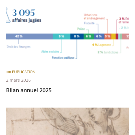
2025
PUBLICATION
2 mars 2026
Bilan annuel 2025
La
revue
ALYODA