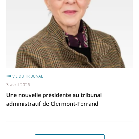
présidente
au
tribunal
administratif
de
Clermont-
Ferrand
VIE DU TRIBUNAL
3 avril 2026
Une nouvelle présidente au tribunal
administratif de Clermont-Ferrand