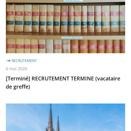
(vacataire
de
greffe)
RECRUTEMENT
6 mai 2026
[Terminé] RECRUTEMENT TERMINE (vacataire
de greffe)
[Terminé]
Recrutement
d'un