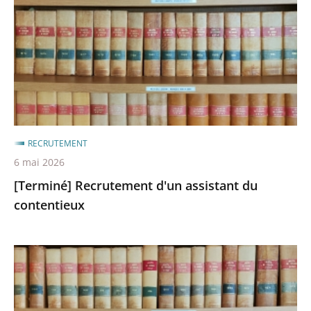
assistant
après
avant
du
contentieux
RECRUTEMENT
6 mai 2026
[Terminé] Recrutement d'un assistant du
contentieux
[Terminé]
RECRUTEMENT
TERMINE