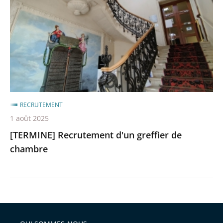
greffier
de
chambre
RECRUTEMENT
1 août 2025
[TERMINE] Recrutement d'un greffier de
chambre