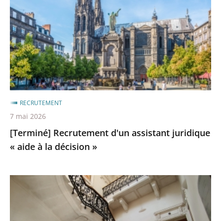
assistant
juridique
«
aide
à
la
décision
»
RECRUTEMENT
7 mai 2026
[Terminé] Recrutement d'un assistant juridique
« aide à la décision »
[TERMINE]
Recrutement
d'un