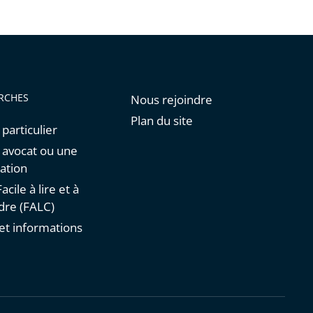
de
l'article
pour
arriver
avant
RCHES
Nous rejoindre
Plan du site
 particulier
n avocat ou une
ation
acile à lire et à
re (FALC)
et informations
s