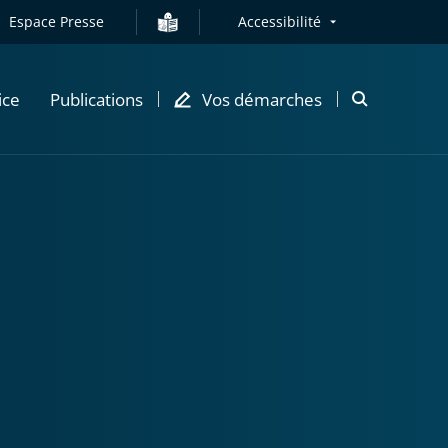
Espace Presse
Accessibilité
ice
Publications
Vos démarches
Ouvrir
la
modale
de
recherche