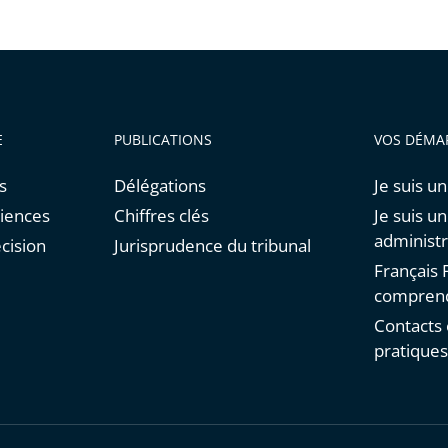
E
PUBLICATIONS
VOS DÉMA
s
Délégations
Je suis un
diences
Chiffres clés
Je suis u
administr
cision
Jurisprudence du tribunal
Français F
comprend
Contacts 
pratique