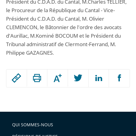
Président du C.D.A.D. du Cantal, M.Charles TELLIER,
le Procureur de la République du Cantal - Vice-
Président du C.D.A.D. du Cantal, M. Olivier
CLEMENCON, le Bâtonnier de l'ordre des avocats
d'Aurillac, M.Kominé BOCOUM et le Président du
Tribunal administratif de Clermont-Ferrand, M.
Philippe GAZAGNES.
Passer
Augmenter
le
ou
réduire
partage
Passer
la
taille
de
le
de
la
l'article
partage
police
pour
de
arriver
QUI SOMMES-NOUS
l'article
après
pour