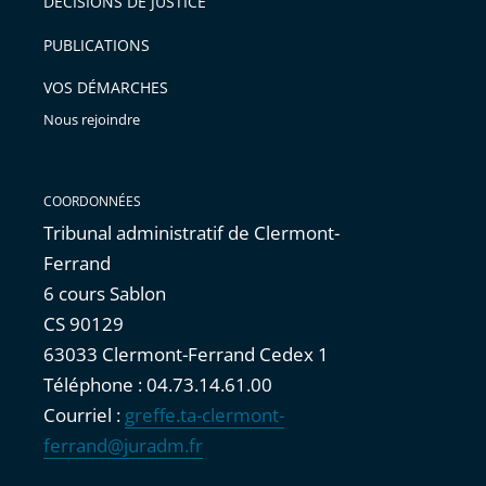
DÉCISIONS DE JUSTICE
arriver
PUBLICATIONS
avant
VOS DÉMARCHES
Nous rejoindre
COORDONNÉES
Tribunal administratif de Clermont-
Ferrand
6 cours Sablon
CS 90129
63033 Clermont-Ferrand Cedex 1
Téléphone : 04.73.14.61.00
Courriel :
greffe.ta-clermont-
ferrand@juradm.fr