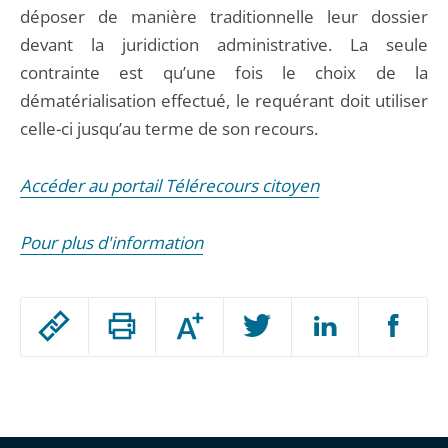
déposer de manière traditionnelle leur dossier
devant la juridiction administrative. La seule
contrainte est qu’une fois le choix de la
dématérialisation effectué, le requérant doit utiliser
celle-ci jusqu’au terme de son recours.
Accéder au portail Télérecours citoyen
Pour plus d'information
Passer
Augmenter
le
ou
réduire
partage
Passer
la
taille
de
le
de
la
l'article
partage
police