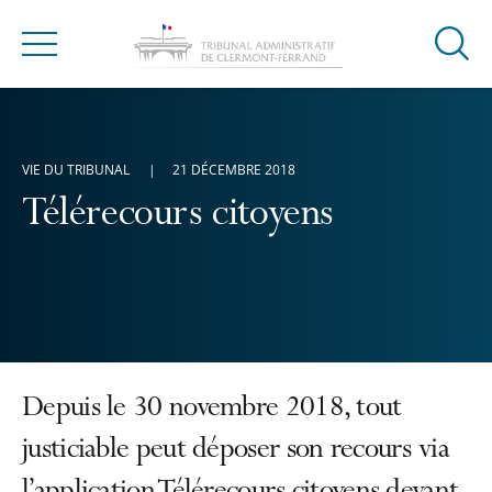
Ouvrir
Menu
la
modal
de
reche
VIE DU TRIBUNAL
21 DÉCEMBRE 2018
Télérecours citoyens
Depuis le 30 novembre 2018, tout
justiciable peut déposer son recours via