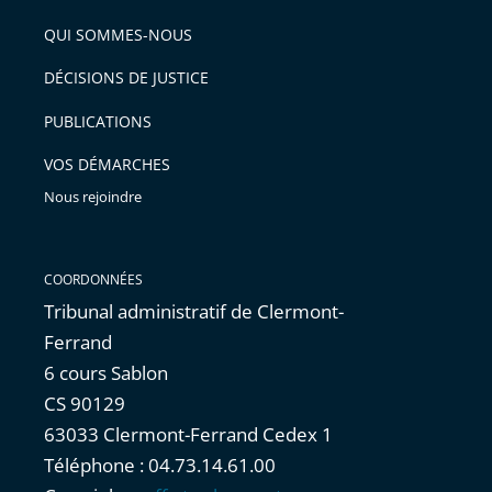
pour
de
arriver
QUI SOMMES-NOUS
l'article
après
pour
DÉCISIONS DE JUSTICE
arriver
PUBLICATIONS
avant
VOS DÉMARCHES
Nous rejoindre
COORDONNÉES
Tribunal administratif de Clermont-
Ferrand
6 cours Sablon
CS 90129
63033 Clermont-Ferrand Cedex 1
Téléphone : 04.73.14.61.00