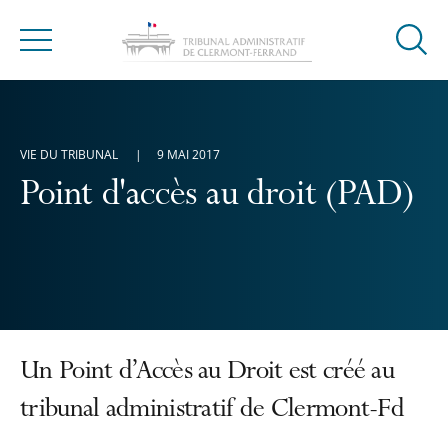
Ouvrir
Menu
la
modal
de
reche
VIE DU TRIBUNAL
9 MAI 2017
Point d'accès au droit (PAD)
Un Point d’Accès au Droit est créé au
tribunal administratif de Clermont-Fd