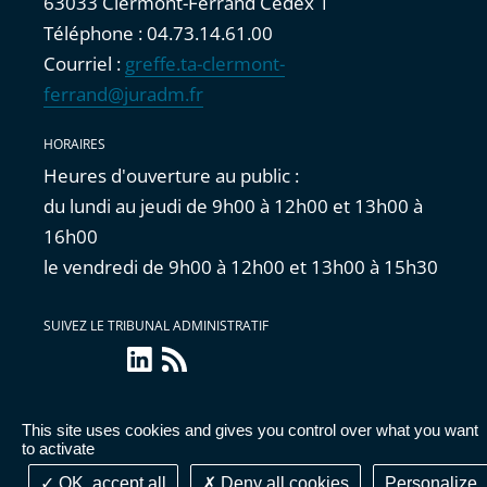
63033 Clermont-Ferrand Cedex 1
Téléphone : 04.73.14.61.00
Courriel :
greffe.ta-clermont-
ferrand@juradm.fr
HORAIRES
Heures d'ouverture au public :
du lundi au jeudi de 9h00 à 12h00 et 13h00 à
16h00
le vendredi de 9h00 à 12h00 et 13h00 à 15h30
SUIVEZ LE TRIBUNAL ADMINISTRATIF
linkedin
Flux
RSS
This site uses cookies and gives you control over what you want
Accessibilité : partiellement conforme
|
Mentions
to activate
légales
|
Cookies
|
Données personnelles
OK, accept all
Deny all cookies
Personalize