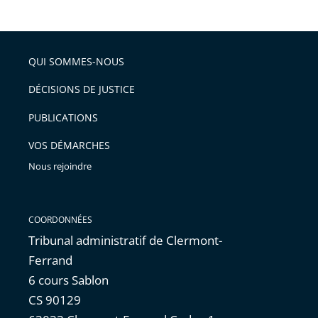
de
le
de
la
l'article
partage
police
pour
de
arriver
QUI SOMMES-NOUS
l'article
après
pour
DÉCISIONS DE JUSTICE
arriver
PUBLICATIONS
avant
VOS DÉMARCHES
Nous rejoindre
COORDONNÉES
Tribunal administratif de Clermont-
Ferrand
6 cours Sablon
CS 90129