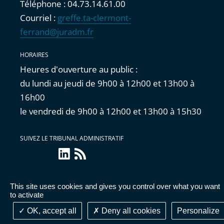
Téléphone : 04.73.14.61.00
Courriel :
greffe.ta-clermont-
ferrand@juradm.fr
HORAIRES
Heures d'ouverture au public :
du lundi au jeudi de 9h00 à 12h00 et 13h00 à
16h00
le vendredi de 9h00 à 12h00 et 13h00 à 15h30
SUIVEZ LE TRIBUNAL ADMINISTRATIF
linkedin
Flux
RSS
This site uses cookies and gives you control over what you want
Accessibilité : partiellement conforme
|
Mentions
to activate
légales
|
Cookies
|
Données personnelles
OK, accept all
Deny all cookies
Personalize