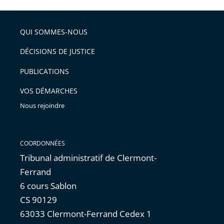
l'article
partage
police
pour
de
arriver
QUI SOMMES-NOUS
l'article
après
pour
DÉCISIONS DE JUSTICE
arriver
PUBLICATIONS
avant
VOS DÉMARCHES
Nous rejoindre
COORDONNÉES
Tribunal administratif de Clermont-
Ferrand
6 cours Sablon
CS 90129
63033 Clermont-Ferrand Cedex 1