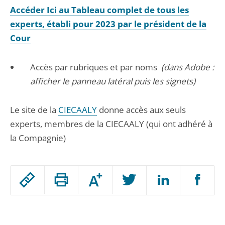
Accéder Ici au Tableau complet de tous les
experts, établi pour 2023 par le président de la
Cour
Accès par rubriques et par noms
(dans Adobe :
afficher le panneau latéral puis les signets)
Le site de la
CIECAALY
donne accès aux seuls
experts, membres de la CIECAALY (qui ont adhéré à
la Compagnie)
Passer
Augmenter
le
ou
réduire
partage
Passer
la
taille
de
le
de
la