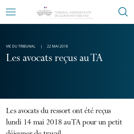
Ouvrir
Menu
la
modal
de
reche
VIE DU TRIBUNAL
22 MAI 2018
Les avocats reçus au TA
Les avocats du ressort ont été reçus
lundi 14 mai 2018 au TA pour un petit