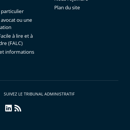
Plan du site
 particulier
n avocat ou une
ation
acile à lire et à
re (FALC)
et informations
s
SUIVEZ LE TRIBUNAL ADMINISTRATIF
linkedin
Flux
RSS