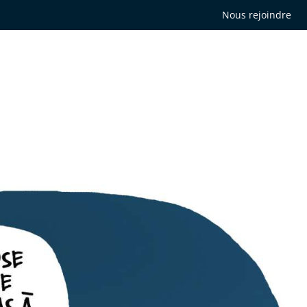
Nous rejoindre
Qui sommes-nous ?
Décisions de just