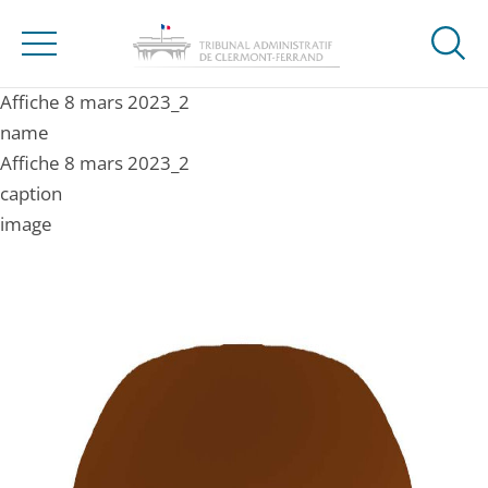
Ouvrir
Menu
la
modal
Affiche 8 mars 2023_2
de
name
reche
Affiche 8 mars 2023_2
caption
image