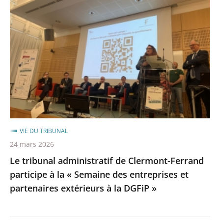
tribunal
administratif
de
Clermont-
Ferrand
participe
à
la
«
Semaine
VIE DU TRIBUNAL
des
24 mars 2026
entreprises
Le tribunal administratif de Clermont-Ferrand
et
participe à la « Semaine des entreprises et
partenaires
partenaires extérieurs à la DGFiP »
extérieurs
à