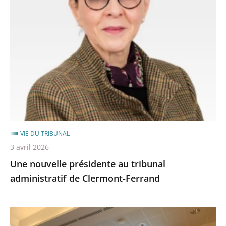
nouvelle
présidente
au
tribunal
administratif
de
Clermont-
Ferrand
VIE DU TRIBUNAL
3 avril 2026
Une nouvelle présidente au tribunal
administratif de Clermont-Ferrand
Le