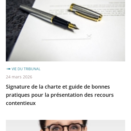
la
charte
et
guide
de
bonnes
pratiques
pour
la
VIE DU TRIBUNAL
présentation
24 mars 2026
des
Signature de la charte et guide de bonnes
recours
pratiques pour la présentation des recours
contentieux
contentieux
Une