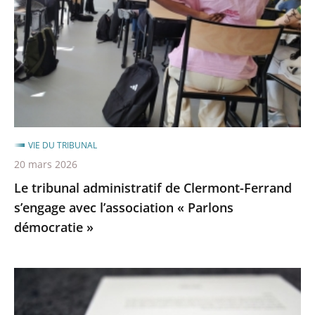
de
après
avant
Clermont-
Ferrand
s’engage
avec
l’association
«
Parlons
VIE DU TRIBUNAL
démocratie
20 mars 2026
»
Le tribunal administratif de Clermont-Ferrand
s’engage avec l’association « Parlons
démocratie »
Signature
de