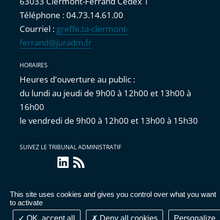
63033 Clermont-Ferrand Cedex 1
Téléphone : 04.73.14.61.00
Courriel :
greffe.ta-clermont-
ferrand@juradm.fr
HORAIRES
Heures d'ouverture au public :
du lundi au jeudi de 9h00 à 12h00 et 13h00 à
16h00
le vendredi de 9h00 à 12h00 et 13h00 à 15h30
SUIVEZ LE TRIBUNAL ADMINISTRATIF
linkedin
Flux
RSS
This site uses cookies and gives you control over what you want
Accessibilité : partiellement conforme
|
Mentions
to activate
légales
|
Cookies
|
Données personnelles
OK, accept all
Deny all cookies
Personalize