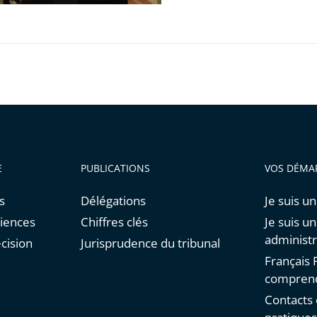
E
PUBLICATIONS
VOS DÉMA
s
Délégations
Je suis un
diences
Chiffres clés
Je suis u
administr
cision
Jurisprudence du tribunal
Français F
comprend
Contacts 