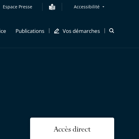
Espace Presse
Accessibilité
ice
Publications
Vos démarches
Ouvrir
la
modale
de
recherche
Accès direct