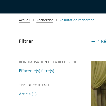
Accueil
Recherche
Résultat de recherche
Filtrer
Passer
1 Ré
les
filtres
pour
RÉINITIALISATION DE LA RECHERCHE
Livre
arriver
blanc
Effacer le(s) filtre(s)
après
de
la
TYPE DE CONTENU
Médiati
Article (1)
Passer