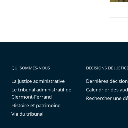
les
filtres
pour
arriver
avant
QUI SOMMES-NOUS
DÉCISIONS DE JUSTIC
La justice administrative
Dernières décision
Le tribunal administratif de
Calendrier des au
Clermont-Ferrand
Rechercher une dé
Histoire et patrimoine
Vie du tribunal