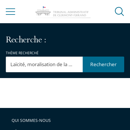
Ouvrir
Menu
la
modal
de
Recherche :
reche
THÈME RECHERCHÉ
Rechercher
Passer
Passer
les
les
filtres
filtres
pour
pour
QUI SOMMES-NOUS
arriver
arriver