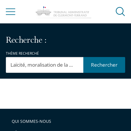
Ouvrir
Menu
la
modal
de
Recherche :
reche
THÈME RECHERCHÉ
Rechercher
Passer
Passer
les
les
filtres
filtres
pour
pour
QUI SOMMES-NOUS
arriver
arriver