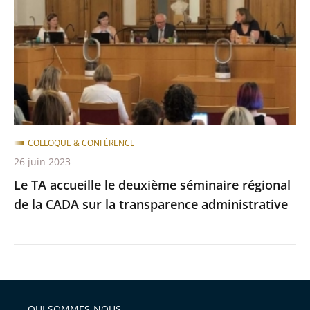
le
après
avant
deuxième
séminaire
régional
de
la
CADA
sur
COLLOQUE & CONFÉRENCE
la
26 juin 2023
transparence
Le TA accueille le deuxième séminaire régional
administrative
de la CADA sur la transparence administrative
QUI SOMMES-NOUS